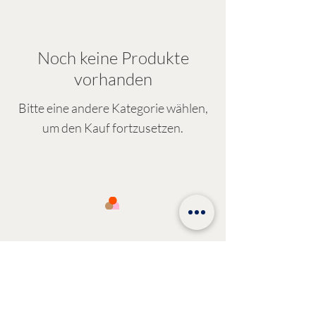
Noch keine Produkte
vorhanden
Bitte eine andere Kategorie wählen,
um den Kauf fortzusetzen.
SASKIA
KUHMANN
Coaching · Beratung · Training
info@saskiakuhmann.de
+49 176 21690560