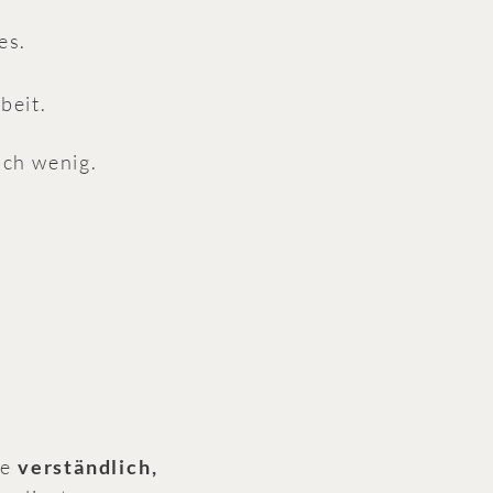
es.
beit.
ich wenig.
ie
verständlich,