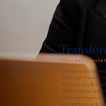
Transfo
Wandel versteh
Transformation bela
Form der Transform
Einfluss von KI ste
Widerstände und Or
Veränderungen minde
sinnstiftend und ha