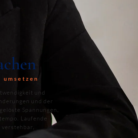
machen
r umsetzen
otwendigkeit und
änderungen und der
Ungelöste Spannungen,
stempo.
Laufende
 verstehbar,