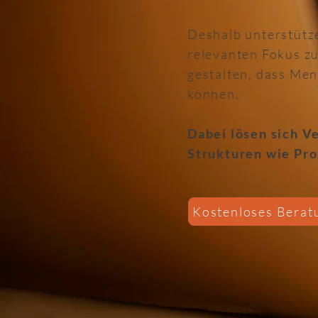
Deshalb unterstütz
relevanten Fokus zu
gestalten, dass Men
können.
Dabei lösen sich 
Strukturen wie Proz
Kostenloses Berat