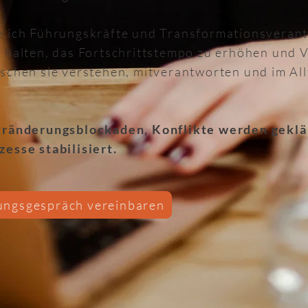
e ich Führungskräfte und Transformationsverant
 halten, das Fortschrittstempo zu erhöhen und 
schen sie verstehen, mitverantworten und im Al
Veränderungsblockaden, Konflikte werden gekl
esse stabilisiert.
ungsgespräch vereinbaren