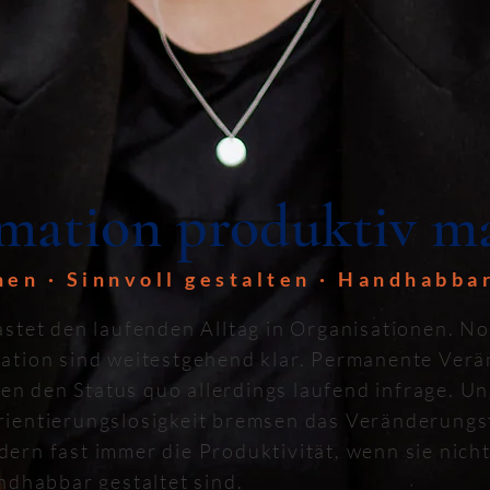
rmation produktiv 
en · Sinnvoll gestalten · Handhabba
stet den laufenden Alltag in Organisationen. N
ation sind weitestgehend klar. Permanente Ver
llen den Status quo allerdings laufend infrage. 
ientierungslosigkeit bremsen das Veränderung
rn fast immer die Produktivität, wenn sie nicht
ndhabbar gestaltet sind.